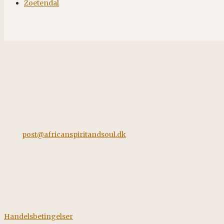
Zoetendal
Kontakt
African Spirit & Soul
Horstvedvej 5
8560 Kolind
Tel: +45 42562260
Mail:
post@africanspiritandsoul.dk
CVR: 38928058
Information
Handelsbetingelser