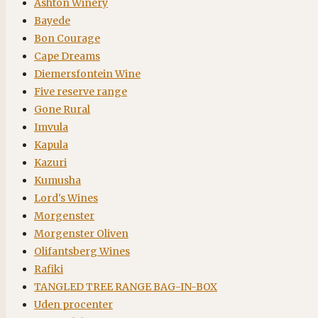
Ashton Winery
Bayede
Bon Courage
Cape Dreams
Diemersfontein Wine
Five reserve range
Gone Rural
Imvula
Kapula
Kazuri
Kumusha
Lord's Wines
Morgenster
Morgenster Oliven
Olifantsberg Wines
Rafiki
TANGLED TREE RANGE BAG-IN-BOX
Uden procenter