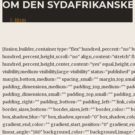
OM DEN SYDAFRIKANSKE
Hjem
[fusion_builder_container type=”flex” hundred_percent=”no”
hundred_percent_height_scroll=”no” align_content=”stretch” fle
hundred_percent_height_center_content=”yes” equal_height_c
visibility,medium-visibility,large-visibility” status=”publish
margin_bottom_medium=”” spacing_small=”” margin_top_smal
padding_dimensions_medium=”” padding_top_medium=”” padd
padding_dimensions_small=”” padding_top_small=”” padding_r
padding_right=”” padding_bottom=”” padding_left=”” link_color
border_sizes_bottom=”” border_sizes_left=”” border_color=”” 
box_shadow_blur=”0″ box_shadow_spread=”0″ box_shadow_color=
gradient_end_color=”” gradient_start_position=”0″ gradient_en
linear_angle=”180″ background_color=”” background_image=””