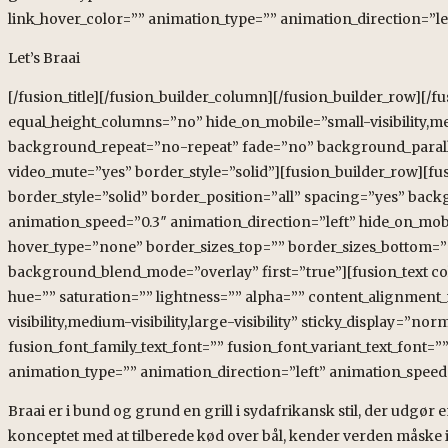
link_hover_color=”” animation_type=”” animation_direction=”le
Let’s Braai
[/fusion_title][/fusion_builder_column][/fusion_builder_row][/
equal_height_columns=”no” hide_on_mobile=”small-visibility,med
background_repeat=”no-repeat” fade=”no” background_parallax
video_mute=”yes” border_style=”solid”][fusion_builder_row][fu
border_style=”solid” border_position=”all” spacing=”yes” b
animation_speed=”0.3″ animation_direction=”left” hide_on_mobile
hover_type=”none” border_sizes_top=”” border_sizes_bottom=”” 
background_blend_mode=”overlay” first=”true”][fusion_text co
hue=”” saturation=”” lightness=”” alpha=”” content_alignmen
visibility,medium-visibility,large-visibility” sticky_display=”
fusion_font_family_text_font=”” fusion_font_variant_text_font=””
animation_type=”” animation_direction=”left” animation_speed
Braai er i bund og grund en grill i sydafrikansk stil, der udgør 
konceptet med at tilberede kød over bål, kender verden måske ikke