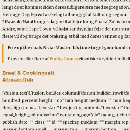
langt de er kommet siden deres tidligere æra med segregation.
Heritage Day, fejres forskelligt afhængigt af kultur og region.
I Kwazulu Natal bruges dagen til at fejre kong Shaka, Zulus f
Andre, som i Cape Town, vil højst sandsynligt fejre det nær s
fleste vil dog bruge det omkring et bål med deres venner og fami
Fire up the coals Braai Master. It’s time to get your hands
Prøv en eller flere af
Funky Oumas
eksotiske krydderier til 
Braai & Cookingsalt
African Rub
[/fusion_text][/fusion_builder_column][/fusion_builder_row][/fusion_builder_container][fusion_builder_container type=”flex” hundred_percent=”no” hundred_percent_height=”no” min_height_medium=”” min_height_small=”” min_height=”” hundred_percent_height_scroll=”no” align_content=”stretch” flex_align_items=”flex-start” flex_justify_content=”flex-start” flex_column_spacing=”” hundred_percent_height_center_content=”yes” equal_height_columns=”no” container_tag=”div” menu_anchor=”” hide_on_mobile=”small-visibility,medium-visibility,large-visibility” status=”published” publish_date=”” class=”” id=”” spacing_medium=”” margin_top_medium=”” margin_bottom_medium=”” spacing_small=”” margin_top_small=”” margin_bottom_small=”” margin_top=”” margin_bottom=”” padding_dimensions_medium=”” padding_top_medium=”” padding_right_medium=”” padding_bottom_medium=”” padding_left_medium=”” padding_dimensions_small=”” padding_top_small=”” padding_right_small=”” padding_bottom_small=”” padding_left_small=”” padding_top=”” padding_right=”” padding_bottom=”” padding_left=”” link_color=”” link_hover_color=”” border_sizes=”” border_sizes_top=”” border_sizes_right=”” border_sizes_bottom=”” border_sizes_left=”” border_color=”” border_style=”solid” box_shadow=”no” box_shadow_vertical=”” box_shadow_horizontal=”” box_shadow_blur=”0″ box_shadow_spread=”0″ box_shadow_color=”” box_shadow_style=”” z_index=”” overflow=”” gradient_start_color=”” gradient_end_color=”” gradient_start_position=”0″ gradient_end_position=”100″ gradient_type=”linear” radial_direction=”center center” linear_angle=”180″ background_color=”” background_image=”” skip_lazy_load=”” background_position=”center center” background_repeat=”no-repeat” fade=”no” background_parallax=”none” enable_mobile=”no” parallax_speed=”0.3″ background_blend_mode=”none” video_mp4=”” video_webm=”” video_ogv=”” video_url=”” video_aspect_ratio=”16:9″ video_loop=”yes” video_mute=”yes” video_preview_image=”” pattern_bg=”none” pattern_custom_bg=”” pattern_bg_color=”” pattern_bg_style=”default” pattern_bg_opacity=”100″ pattern_bg_size=”” pattern_bg_blend_mode=”normal” mask_bg=”none” mask_custom_bg=”” mask_bg_color=”” mask_bg_accent_color=”” mask_bg_style=”default” mask_bg_opacity=”100″ mask_bg_transform=”left” mask_bg_blend_mode=”normal” render_logics=”” absolute=”off” absolute_devices=”small,medium,large” sticky=”off” sticky_devices=”small-visibility,medium-visibility,large-visibility” sticky_background_color=”” sticky_height=”” sticky_offset=”” sticky_transition_offset=”0″ scroll_offset=”0″ animation_type=”” animation_direction=”left” animation_speed=”0.3″ animation_offset=”” filter_hue=”0″ filter_saturation=”100″ filter_brightness=”100″ filter_contrast=”100″ filter_invert=”0″ filter_sepia=”0″ filter_opacity=”100″ filter_blur=”0″ filter_hue_hover=”0″ filter_saturation_hover=”100″ filter_brightness_hover=”100″ filter_contrast_hover=”100″ filter_invert_hover=”0″ filter_sepia_hover=”0″ filter_opacity_hover=”100″ filter_blur_hover=”0″][fusion_builder_row][fusion_builder_column type=”1_4″ layout=”1_4″ align_self=”auto” content_layout=”column” align_content=”flex-start” valign_content=”flex-start” content_wrap=”wrap” spacing=”” center_content=”no” column_tag=”div” link=”” target=”_self” link_description=”” min_height=”” hide_on_mobile=”small-visibility,medium-visibility,large-visibility” sticky_display=”normal,sticky” class=”” id=”” type_medium=”” type_small=”” order_medium=”0″ order_small=”0″ dimension_spacing_medium=”” dimension_spacing_small=”” dimension_spacing=”” dimension_margin_medium=”” dimension_margin_small=”” margin_top=”” margin_bottom=”” padding_medium=”” padding_small=”” padding_top=”” padding_right=”” padding_bottom=”” padding_left=”” hover_type=”none” border_sizes=”” border_color=”” border_style=”solid” border_radius=”” box_shadow=”no” dimension_box_shadow=”” box_shadow_blur=”0″ box_shadow_spread=”0″ box_shadow_color=”” box_shadow_style=”” z_index_subgroup=”regular” z_index=”” z_index_hover=”” overflow=”” background_type=”single” gradient_start_color=”” gradient_end_color=”” gradient_start_position=”0″ gradient_end_position=”100″ gradient_type=”linear” radial_direction=”center center” linear_angle=”180″ background_color=”” background_image=”” background_image_id=”” lazy_load=”avada” skip_lazy_