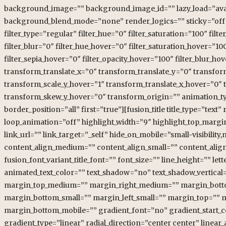
background_image=”” background_image_id=”” lazy_load=”avad
background_blend_mode=”none” render_logics=”” sticky=”off” stic
filter_type=”regular” filter_hue=”0″ filter_saturation=”100″ filte
filter_blur=”0″ filter_hue_hover=”0″ filter_saturation_hover=”10
filter_sepia_hover=”0″ filter_opacity_hover=”100″ filter_blur_
transform_translate_x=”0″ transform_translate_y=”0″ transfo
transform_scale_y_hover=”1″ transform_translate_x_hover=”0″
transform_skew_y_hover=”0″ transform_origin=”” animation_typ
border_position=”all” first=”true”][fusion_title title_type=”tex
loop_animation=”off” highlight_width=”9″ highlight_top_margin=”
link_url=”” link_target=”_self” hide_on_mobile=”small-visibility,
content_align_medium=”” content_align_small=”” content_align=
fusion_font_variant_title_font=”” font_size=”” line_height=”” le
animated_text_color=”” text_shadow=”no” text_shadow_vertical
margin_top_medium=”” margin_right_medium=”” margin_botto
margin_bottom_small=”” margin_left_small=”” margin_top=”” 
margin_bottom_mobile=”” gradient_font=”no” gradient_start_co
gradient_type=”linear” radial_direction=”center center” linear_