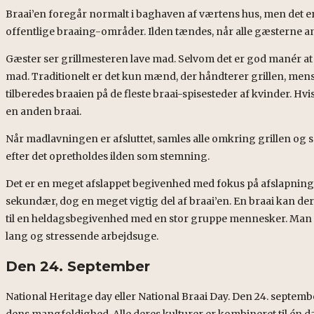
Braai’en foregår normalt i baghaven af værtens hus, men det er
offentlige braaing-områder. Ilden tændes, når alle gæsterne
Gæster ser grillmesteren lave mad. Selvom det er god manér at
mad. Traditionelt er det kun mænd, der håndterer grillen, mens 
tilberedes braaien på de fleste braai-spisesteder af kvinder. Hvi
en anden braai.
Når madlavningen er afsluttet, samles alle omkring grillen og sp
efter det opretholdes ilden som stemning.
Det er en meget afslappet begivenhed med fokus på afslapning,
sekundær, dog en meget vigtig del af braai’en. En braai kan d
til en heldagsbegivenhed med en stor gruppe mennesker. Man o
lang og stressende arbejdsuge.
Den 24. September
National Heritage day eller National Braai Day. Den 24. septembe
dens mangfoldighed. Alle deres kulturer er kombineret til én da