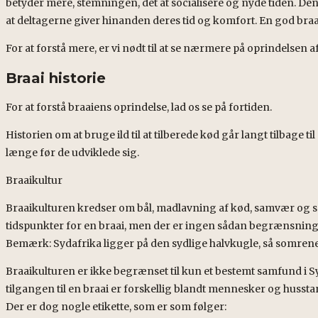
betyder mere, stemningen, det at socialisere og nyde tiden. Den
at deltagerne giver hinanden deres tid og komfort. En god braai
For at forstå mere, er vi nødt til at se nærmere på oprindelsen af
Braai historie
For at forstå braaiens oprindelse, lad os se på fortiden.
Historien om at bruge ild til at tilberede kød går langt tilbage 
længe før de udviklede sig.
Braaikultur
Braaikulturen kredser om bål, madlavning af kød, samvær og s
tidspunkter for en braai, men der er ingen sådan begrænsning. 
Bemærk: Sydafrika ligger på den sydlige halvkugle, så somrene d
Braaikulturen er ikke begrænset til kun et bestemt samfund i Syd
tilgangen til en braai er forskellig blandt mennesker og husstan
Der er dog nogle etikette, som er som følger: