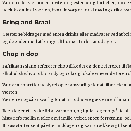
Værten eller værtinden inviterer gæsterne og fortæller, om de 
udelukkende af værten, hvor de sørger for al mad og drikkevare
Bring and Braai
Gæsterne bidrager med enten drinks eller madvarer ved at brin
og de ender med at bringe alt bortset fra braai-udstyret.
Chop n dop
I afrikaans slang refererer chop til kødet og dop refererer ti
alkoholiske, hvor øl, brandy og cola og lokale vine er de foretr
Værterne opretter udstyret og er ansvarlige for at tilberede ma
værten.
Værten er også ansvarlig for at introducere gæsterne til hinand
Ilden tager et stykke tid at varme op, og kødet tager også tid at l
historiefortælling, taler om familie, vejret, sport, forretning,
Braais starter sent på eftermiddagen og kan strække sig til sen