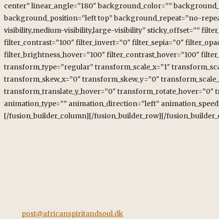
Kontakt
African Spirit & Soul
Horstvedvej 5
8560 Kolind
Tel: +45 42562260
Mail:
post@africanspiritandsoul.dk