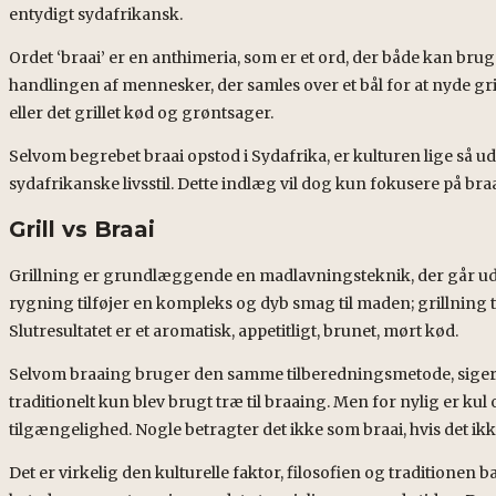
entydigt sydafrikansk.
Ordet ‘braai’ er en anthimeria, som er et ord, der både kan brug
handlingen af ​​mennesker, der samles over et bål for at nyde gril
eller det grillet kød og grøntsager.
Selvom begrebet braai opstod i Sydafrika, er kulturen lige så 
sydafrikanske livsstil. Dette indlæg vil dog kun fokusere på bra
Grill vs Braai
Grillning er grundlæggende en madlavningsteknik, der går ud på
rygning tilføjer en kompleks og dyb smag til maden; grillning
Slutresultatet er et aromatisk, appetitligt, brunet, mørt kød.
Selvom braaing bruger den samme tilberedningsmetode, siger nog
traditionelt kun blev brugt træ til braaing. Men for nylig er 
tilgængelighed. Nogle betragter det ikke som braai, hvis det ikk
Det er virkelig den kulturelle faktor, filosofien og traditionen ba