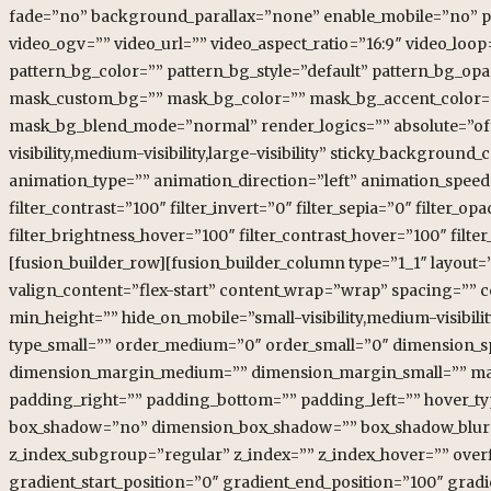
fade=”no” background_parallax=”none” enable_mobile=”no” 
video_ogv=”” video_url=”” video_aspect_ratio=”16:9″ video_lo
pattern_bg_color=”” pattern_bg_style=”default” pattern_bg_o
mask_custom_bg=”” mask_bg_color=”” mask_bg_accent_color=”
mask_bg_blend_mode=”normal” render_logics=”” absolute=”off”
visibility,medium-visibility,large-visibility” sticky_background_
animation_type=”” animation_direction=”left” animation_speed=”
filter_contrast=”100″ filter_invert=”0″ filter_sepia=”0″ filter_o
filter_brightness_hover=”100″ filter_contrast_hover=”100″ filter
[fusion_builder_row][fusion_builder_column type=”1_1″ layout=”
valign_content=”flex-start” content_wrap=”wrap” spacing=”” ce
min_height=”” hide_on_mobile=”small-visibility,medium-visibilit
type_small=”” order_medium=”0″ order_small=”0″ dimension_
dimension_margin_medium=”” dimension_margin_small=”” ma
padding_right=”” padding_bottom=”” padding_left=”” hover_typ
box_shadow=”no” dimension_box_shadow=”” box_shadow_blur=
z_index_subgroup=”regular” z_index=”” z_index_hover=”” over
gradient_start_position=”0″ gradient_end_position=”100″ gradi