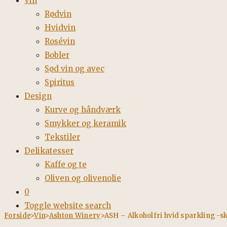
Vin
Rødvin
Hvidvin
Rosévin
Bobler
Sød vin og avec
Spiritus
Design
Kurve og håndværk
Smykker og keramik
Tekstiler
Delikatesser
Kaffe og te
Oliven og olivenolie
0
Toggle website search
Forside
>
Vin
>
Ashton Winery
>
ASH – Alkoholfri hvid sparkling -sk