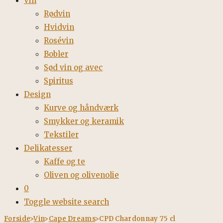
Vin
Rødvin
Hvidvin
Rosévin
Bobler
Sød vin og avec
Spiritus
Design
Kurve og håndværk
Smykker og keramik
Tekstiler
Delikatesser
Kaffe og te
Oliven og olivenolie
0
Toggle website search
Forside
>
Vin
>
Cape Dreams
>
CPD Chardonnay 75 cl