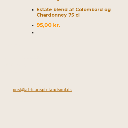
Estate blend af Colombard og
Chardonney 75 cl
95,00
kr.
Kontakt
African Spirit & Soul
Horstvedvej 5
8560 Kolind
Tel: +45 42562260
Mail:
post@africanspiritandsoul.dk
CVR: 38928058
Information