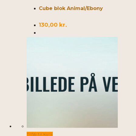
Cube blok Animal/Ebony
130,00
kr.
Tilføj til kurv