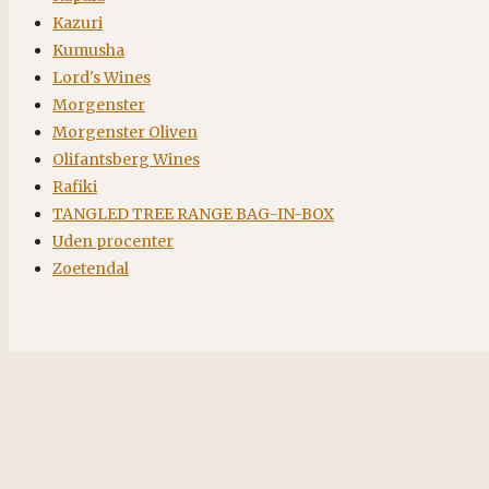
Kazuri
Kumusha
Lord's Wines
Morgenster
Morgenster Oliven
Olifantsberg Wines
Rafiki
TANGLED TREE RANGE BAG-IN-BOX
Uden procenter
Zoetendal
Kontakt
African Spirit & Soul
Horstvedvej 5
8560 Kolind