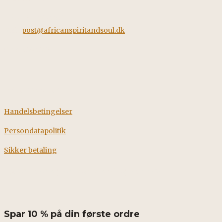
Tel: +45 42562260
Mail:
post@africanspiritandsoul.dk
CVR: 38928058
Information
Handelsbetingelser
Persondatapolitik
Sikker betaling
Fødevarestyrelsens smileyrapport
Spar 10 % på din første ordre