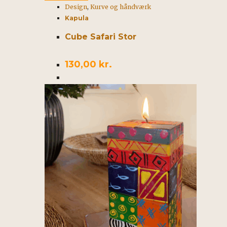
Design
,
Kurve og håndværk
Kapula
Cube Safari Stor
130,00
kr.