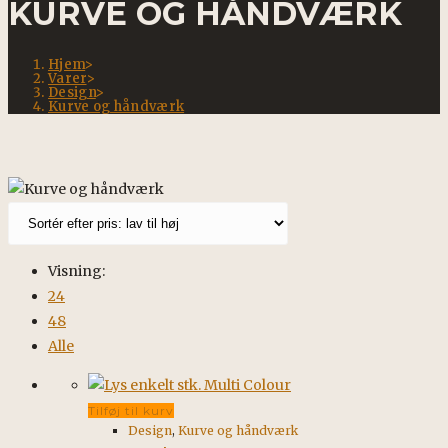
KURVE OG HÅNDVÆRK
Hjem
>
Varer
>
Design
>
Kurve og håndværk
Visning:
24
48
Alle
Tilføj til kurv
Design
,
Kurve og håndværk