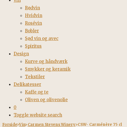
Vin
Rødvin
Hvidvin
Rosévin
Bobler
Sød vin og avec
Spiritus
Design
Kurve og håndværk
Smykker og keramik
Tekstiler
Delikatesser
Kaffe og te
Oliven og olivenolie
0
Toggle website search
Forside
>
Vin
>
Carmen Stevens Winery
>
CSW- Carménère 75 cl