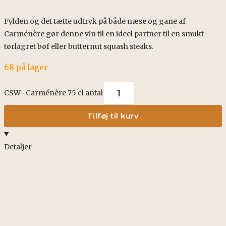
Fylden og det tætte udtryk på både næse og gane af
Carménère gør denne vin til en ideel partner til en smukt
tørlagret bøf eller butternut squash steaks.
68 på lager
CSW- Carménère 75 cl antal
Tilføj til kurv
Detaljer