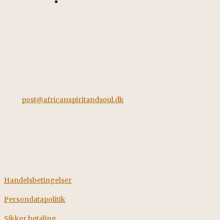
Kontakt
African Spirit & Soul
Horstvedvej 5
8560 Kolind
Tel: +45 42562260
Mail:
post@africanspiritandsoul.dk
CVR: 38928058
Information
Handelsbetingelser
Persondatapolitik
Sikker betaling