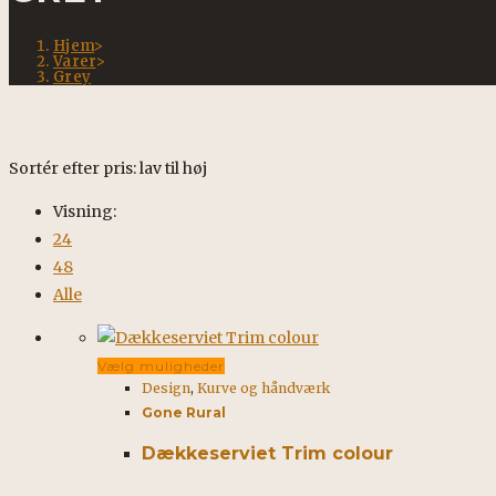
Hjem
>
Varer
>
Grey
Sortér efter pris: lav til høj
Visning:
24
48
Alle
Dette
Vælg muligheder
Design
,
Kurve og håndværk
vare
Gone Rural
har
flere
Dækkeserviet Trim colour
varianter.