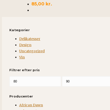
Mulighederne
85,00
kr.
kan
vælges
på
varesiden
Kategorier
Delikatesser
Design
Uncategorized
Vin
Filtrer efter pris
Mindste
Højeste
pris
pris
Producenter
African Dawn