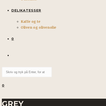
DELIKATESSER
Kaffe og te
Oliven og olivenolie
0
TOGGLE
Search
WEBSITE
this
website
0
SEARCH
GREY