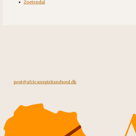
Zoetendal
Kontakt
African Spirit & Soul
Horstvedvej 5
8560 Kolind
Tel: +45 42562260
Mail:
post@africanspiritandsoul.dk
CVR: 38928058