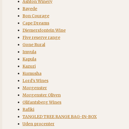
Ashton Winery
Bayede
Bon Courage
Cape Dreams
Diemersfontein Wine
Five reserve range
Gone Rural
Imvula
Kapula
Kazuri
Kumusha
Lord's Wines
Morgenster
Morgenster Oliven
Olifantsberg Wines
Rafiki
TANGLED TREE RANGE BAG-IN-BOX
Uden procenter