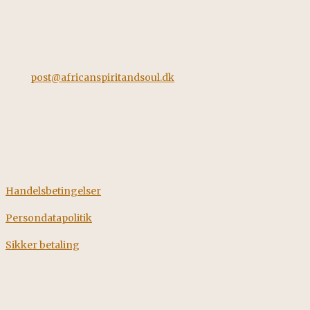
Horstvedvej 5
8560 Kolind
Tel: +45 42562260
Mail:
post@africanspiritandsoul.dk
CVR: 38928058
Information
Handelsbetingelser
Persondatapolitik
Sikker betaling
Fødevarestyrelsens smileyrapport