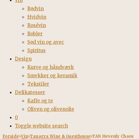
Vin
Rødvin
Hvidvin
Rosévin
Bobler
Sød vin og avec
Spiritus
Design
Kurve og håndværk
Smykker og keramik
Tekstiler
Delikatesser
Kaffe og te
Oliven og olivenolie
0
Toggle website search
Forside
>
Vin
>
Tanagra Wine & Guesthouse
>
TAN Hevenly Chaos