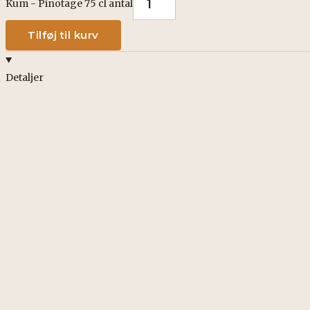
Kum - Pinotage 75 cl antal
Tilføj til kurv
Detaljer