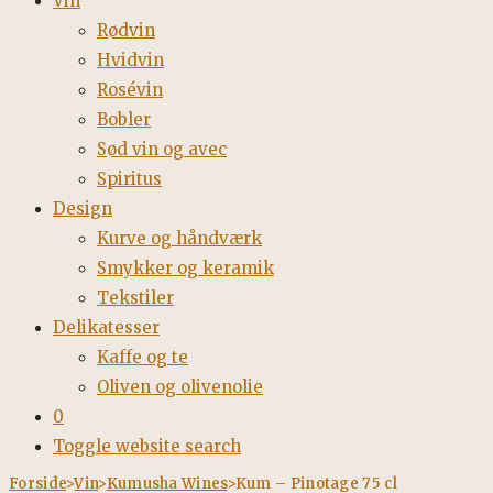
Vin
Rødvin
Hvidvin
Rosévin
Bobler
Sød vin og avec
Spiritus
Design
Kurve og håndværk
Smykker og keramik
Tekstiler
Delikatesser
Kaffe og te
Oliven og olivenolie
0
Toggle website search
Forside
>
Vin
>
Kumusha Wines
>
Kum – Pinotage 75 cl