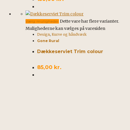
Dette vare har flere varianter.
Vælg muligheder
Mulighederne kan vælges på varesiden
Design
,
Kurve og håndværk
Gone Rural
Dækkeserviet Trim colour
85,00
kr.
Kontakt
African Spirit & Soul
Horstvedvej 5
8560 Kolind
Tel: +45 42562260