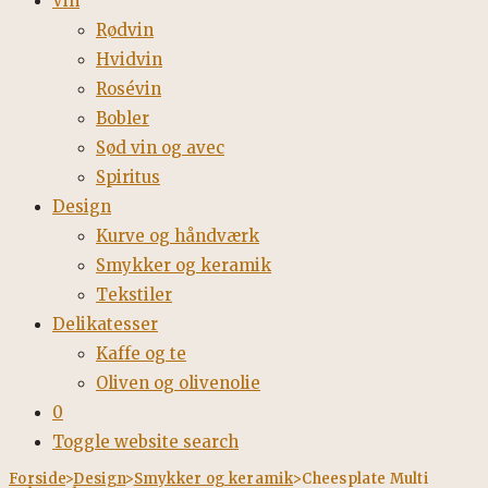
Vin
Rødvin
Hvidvin
Rosévin
Bobler
Sød vin og avec
Spiritus
Design
Kurve og håndværk
Smykker og keramik
Tekstiler
Delikatesser
Kaffe og te
Oliven og olivenolie
0
Toggle website search
Forside
>
Design
>
Smykker og keramik
>
Cheesplate Multi