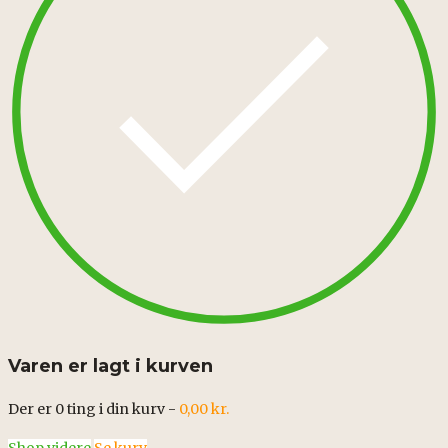
Varen er lagt i kurven
Der er
0
ting i din kurv -
0,00
kr.
Shop videre
Se kurv