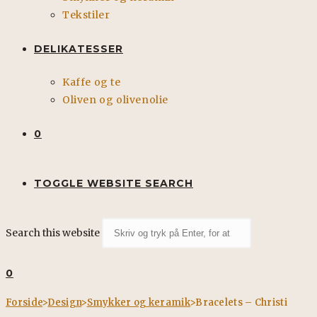
Tekstiler
DELIKATESSER
Kaffe og te
Oliven og olivenolie
0
TOGGLE WEBSITE SEARCH
Search this website
0
Forside
>
Design
>
Smykker og keramik
>
Bracelets – Christi