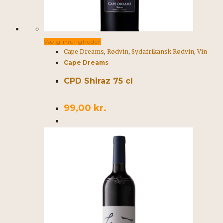
Dette
Vælg muligheder
Cape Dreams
,
Rødvin
,
Sydafrikansk Rødvin
,
Vin
vare
Cape Dreams
har
flere
CPD Shiraz 75 cl
varianter.
Mulighederne
99,00
kr.
kan
vælges
på
varesiden