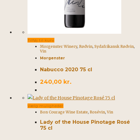
Tilføj til kurv
Morgenster Winery
,
Rødvin
,
Sydafrikansk Rødvin
,
Vin
Morgenster
Nabucco 2020 75 cl
240,00
kr.
Dette
Vælg muligheder
Bon Courage Wine Estate
,
Rosévin
,
Vin
vare
har
Lady of the House Pinotage Rosé
75 cl
flere
varianter.