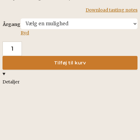
Download tasting notes
Årgang
Ryd
The
mulberry
Tilføj til kurv
bush
Merlot
Detaljer
75
cl
antal