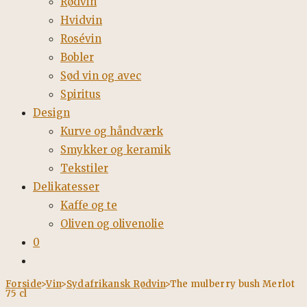
Rødvin
Hvidvin
Rosévin
Bobler
Sød vin og avec
Spiritus
Design
Kurve og håndværk
Smykker og keramik
Tekstiler
Delikatesser
Kaffe og te
Oliven og olivenolie
0
Toggle
website
Forside
>
Vin
>
Sydafrikansk Rødvin
>
The mulberry bush Merlot
75 cl
search