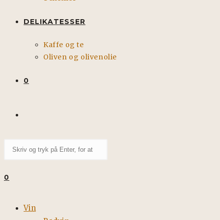
DELIKATESSER
Kaffe og te
Oliven og olivenolie
0
TOGGLE
Search
WEBSITE
this
website
0
SEARCH
Vin