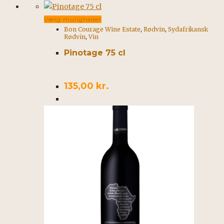
Dette
Vælg muligheder
Bon Courage Wine Estate
,
Rødvin
,
Sydafrikansk
vare
Rødvin
,
Vin
har
Pinotage 75 cl
flere
varianter.
Mulighederne
135,00
kr.
kan
vælges
på
varesiden